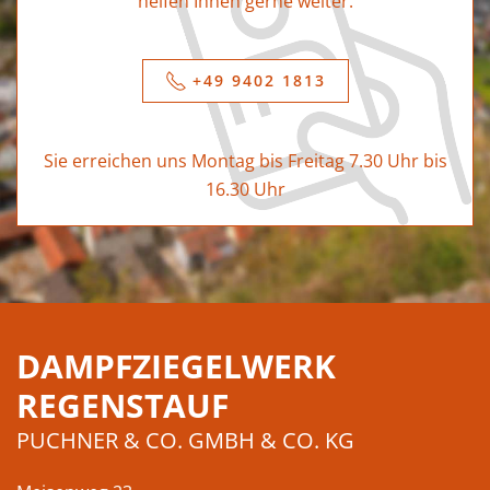
helfen Ihnen gerne weiter.
+49 9402 1813
Sie erreichen uns Montag bis Freitag 7.30 Uhr bis
16.30 Uhr
DAMPFZIEGELWERK
REGENSTAUF
PUCHNER & CO. GMBH & CO. KG